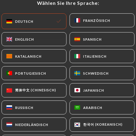
Wählen Sie Ihre Sprache:
Wählen Sie Ihre Sprache:
DE
MENÜ
FRANZÖSISCH
FRANZÖSISCH
DEUTSCH
DEUTSCH
ENGLISCH
ENGLISCH
SPANISCH
SPANISCH
KATALANISCH
KATALANISCH
ITALIENISCH
ITALIENISCH
/
START
KONTAKT
Kontakt
PORTUGIESISCH
PORTUGIESISCH
SCHWEDISCH
SCHWEDISCH
简体中文 (CHINESISCH)
简体中文 (CHINESISCH)
JAPANISCH
JAPANISCH
RUSSISCH
RUSSISCH
ARABISCH
ARABISCH
Au Coin de Table
한국어 (KOREANISCH)
한국어 (KOREANISCH)
NIEDERLÄNDISCH
NIEDERLÄNDISCH