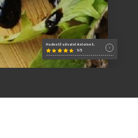
Hodnotil uživatel Antoine S.
5/5
cueille dans un cadre intérieur