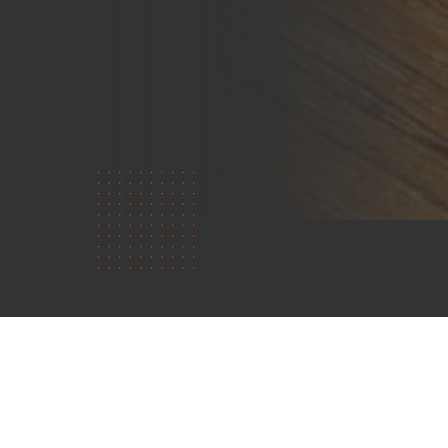
Kdo
jsme?