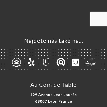
VOVAT
ERIE
ENZE
ÍDKA
 À
Najdete nás také na...
RTER
TAKT
Au Coin de Table
129 Avenue Jean Jaurès
69007 Lyon France