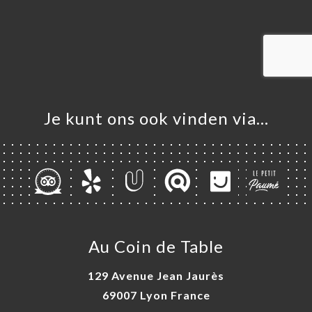
ME
VEREN
ERIJ
IEW
NU
 À
Je kunt ons ook vinden via…
RTER
TACT
Au Coin de Table
129 Avenue Jean Jaurès
69007 Lyon France