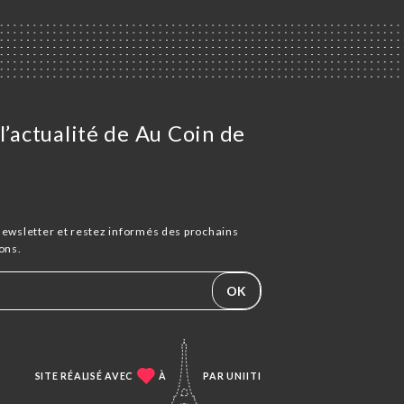
l’actualité de Au Coin de
newsletter et restez informés des prochains
ons.
OK
SITE RÉALISÉ AVEC
À
PAR
UNIITI