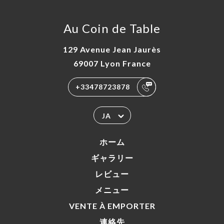
RTER
Au Coin de Table
絡先
129 Avenue Jean Jaurès
69007 Lyon France
+33478723878
JA
ホーム
ギャラリー
レビュー
メニュー
VENTE À EMPORTER
連絡先