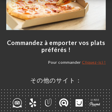
Commandez à emporter vos plats
préférés !
Pour commander
Cliquez-ici !
ーム
その他のサイト：
約
ラリー
ュー
ュー
E À