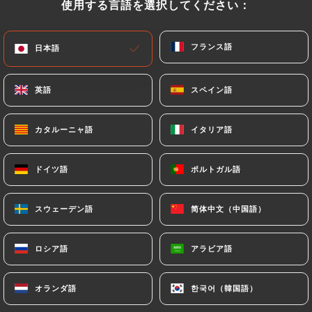
使用する言語を選択してください：
使用する言語を選択してください：
閉店 - 開店 18:30
フランス語
フランス語
日本語
日本語
英語
英語
スペイン語
スペイン語
Au Coin de Table
カタルーニャ語
カタルーニャ語
イタリア語
イタリア語
レビュー件数 143
ドイツ語
ドイツ語
ポルトガル語
ポルトガル語
PIZZERIA
129 Avenue Jean Jaurès
スウェーデン語
スウェーデン語
简体中文（中国語）
简体中文（中国語）
69007 Lyon France
ロシア語
ロシア語
アラビア語
アラビア語
オランダ語
オランダ語
한국어（韓国語）
한국어（韓国語）
弊社について