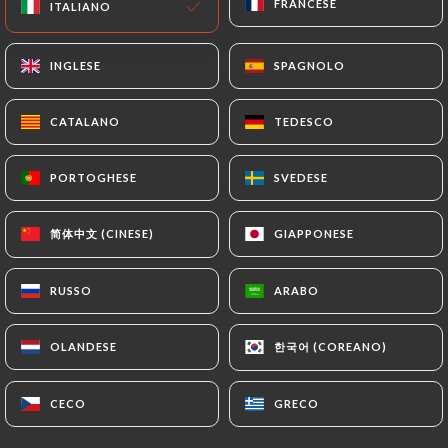
FRANCESE
FRANCESE
ITALIANO
ITALIANO
INGLESE
INGLESE
SPAGNOLO
SPAGNOLO
CATALANO
CATALANO
TEDESCO
TEDESCO
PORTOGHESE
PORTOGHESE
SVEDESE
SVEDESE
简体中文 (CINESE)
简体中文 (CINESE)
GIAPPONESE
GIAPPONESE
RUSSO
RUSSO
ARABO
ARABO
한국어 (COREANO)
한국어 (COREANO)
OLANDESE
OLANDESE
CECO
CECO
GRECO
GRECO