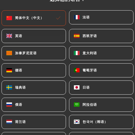
今日停业
法语
法语
简体中文（中文）
简体中文（中文）
英语
英语
西班牙语
西班牙语
Au Coin de Table
加泰罗尼亚语
加泰罗尼亚语
意大利语
意大利语
143 评论
德语
德语
葡萄牙语
葡萄牙语
PIZZERIA
瑞典语
瑞典语
日语
日语
129 Avenue Jean Jaurès
69007 Lyon France
俄语
俄语
阿拉伯语
阿拉伯语
荷兰语
荷兰语
한국어（韩语）
한국어（韩语）
餐厅简介