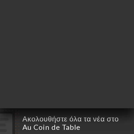
Jaurès
69007 Lyon France
Δευτέρα
11:30-14:00
Τρίτη
11:30-14:00
Τετάρτη
11:30-13:00 / 18:30-21:30
Πέμπτη
11:30-13:00 / 18:30-21:30
Παρασκευή
11:30-14:00 / 18:30-21:30
Σάββατο
11:30-14:00 / 18:30-21:30
Κυριακή
Κλειστό
Ακολουθήστε όλα τα νέα στο
Au Coin de Table