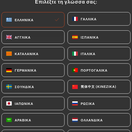
Επιλέξτε τη γλώσσα σας:
Επιλέξτε τη γλώσσα σας:
Κλειστό σήμερα
ΓΑΛΛΙΚΆ
ΓΑΛΛΙΚΆ
ΕΛΛΗΝΙΚΆ
ΕΛΛΗΝΙΚΆ
ΑΓΓΛΙΚΆ
ΑΓΓΛΙΚΆ
ΙΣΠΑΝΙΚΆ
ΙΣΠΑΝΙΚΆ
Au Coin de Table
ΚΑΤΑΛΑΝΙΚΆ
ΚΑΤΑΛΑΝΙΚΆ
ΙΤΑΛΙΚΆ
ΙΤΑΛΙΚΆ
143 ΑΞΙΟΛΌΓΗΣΗ
ΓΕΡΜΑΝΙΚΆ
ΓΕΡΜΑΝΙΚΆ
ΠΟΡΤΟΓΑΛΙΚΆ
ΠΟΡΤΟΓΑΛΙΚΆ
PIZZERIA
129 Avenue Jean Jaurès
简体中文 (ΚΙΝΈΖΙΚΑ)
简体中文 (ΚΙΝΈΖΙΚΑ)
ΣΟΥΗΔΙΚΆ
ΣΟΥΗΔΙΚΆ
69007 Lyon France
ΙΑΠΩΝΙΚΆ
ΙΑΠΩΝΙΚΆ
ΡΩΣΙΚΆ
ΡΩΣΙΚΆ
ΑΡΑΒΙΚΆ
ΑΡΑΒΙΚΆ
ΟΛΛΑΝΔΙΚΆ
ΟΛΛΑΝΔΙΚΆ
Ποιοι είμαστε;