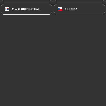
한국어 (ΚΟΡΕΆΤΙΚΑ)
한국어 (ΚΟΡΕΆΤΙΚΑ)
ΤΣΈΧΙΚΑ
ΤΣΈΧΙΚΑ
Antoine S. βαθμολογήθηκε
A
5/5
19/05/2024
•
10:37
Marylou F. βαθμολογήθηκε
M
5/5
Service rapide et pizzas très bonne et
copieuses. Je recommande, vous pouvez y
aller les yeux fermés !
07/05/2024
•
09:03
Irsan B. βαθμολογήθηκε
I
5/5