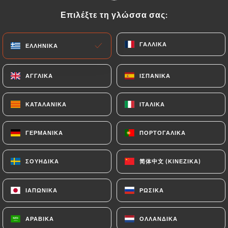
Επιλέξτε τη γλώσσα σας:
Επιλέξτε τη γλώσσα σας:
EL
ΜΕΝΟΎ
ΓΑΛΛΙΚΆ
ΓΑΛΛΙΚΆ
ΕΛΛΗΝΙΚΆ
ΕΛΛΗΝΙΚΆ
ΑΓΓΛΙΚΆ
ΑΓΓΛΙΚΆ
ΙΣΠΑΝΙΚΆ
ΙΣΠΑΝΙΚΆ
/
ΑΡΧΙΚΉ
ΚΡΙΤΙΚΈΣ
ΚΑΤΑΛΑΝΙΚΆ
ΚΑΤΑΛΑΝΙΚΆ
ΙΤΑΛΙΚΆ
ΙΤΑΛΙΚΆ
Κριτικές
ΓΕΡΜΑΝΙΚΆ
ΓΕΡΜΑΝΙΚΆ
ΠΟΡΤΟΓΑΛΙΚΆ
ΠΟΡΤΟΓΑΛΙΚΆ
简体中文 (ΚΙΝΈΖΙΚΑ)
简体中文 (ΚΙΝΈΖΙΚΑ)
ΣΟΥΗΔΙΚΆ
ΣΟΥΗΔΙΚΆ
143 κριτικές για Uniiti
ΙΑΠΩΝΙΚΆ
ΙΑΠΩΝΙΚΆ
ΡΩΣΙΚΆ
ΡΩΣΙΚΆ
4.6 / 5
ΑΡΑΒΙΚΆ
ΑΡΑΒΙΚΆ
ΟΛΛΑΝΔΙΚΆ
ΟΛΛΑΝΔΙΚΆ
100% αληθινές, επαληθευμένες κριτικές.