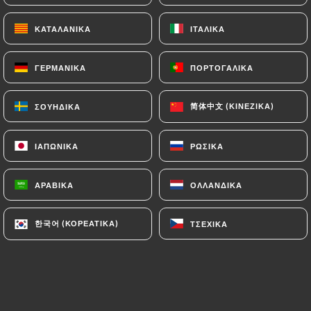
Salade, tomates cerises, saumon fumé, aneth,
toasts de tapenade, caprons, citron, copeaux
ΚΑΤΑΛΑΝΙΚΆ
ΚΑΤΑΛΑΝΙΚΆ
ΙΤΑΛΙΚΆ
ΙΤΑΛΙΚΆ
parmesan
9.90€
13.90€
ΓΕΡΜΑΝΙΚΆ
ΓΕΡΜΑΝΙΚΆ
ΠΟΡΤΟΓΑΛΙΚΆ
ΠΟΡΤΟΓΑΛΙΚΆ
Fermière
简体中文 (ΚΙΝΈΖΙΚΑ)
简体中文 (ΚΙΝΈΖΙΚΑ)
ΣΟΥΗΔΙΚΆ
ΣΟΥΗΔΙΚΆ
Salade, tomates cerises, poulet, croûtons, copeaux
de parmesan, œuf poché
ΙΑΠΩΝΙΚΆ
ΙΑΠΩΝΙΚΆ
ΡΩΣΙΚΆ
ΡΩΣΙΚΆ
9.90€
13.90€
ΑΡΑΒΙΚΆ
ΑΡΑΒΙΚΆ
ΟΛΛΑΝΔΙΚΆ
ΟΛΛΑΝΔΙΚΆ
한국어 (ΚΟΡΕΆΤΙΚΑ)
한국어 (ΚΟΡΕΆΤΙΚΑ)
ΤΣΈΧΙΚΑ
ΤΣΈΧΙΚΑ
NOS PÂTES FRAÎCHES
Toutes nos sauces sont faites maison, les
tagliatelles sont accompagnées de salade