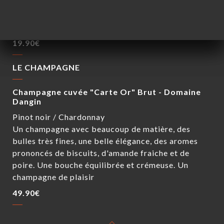
rouges acidulés, mais aussi de litchi et de fruits
blancs. Une bouche très aromatique frais et
intense
19.90€
LE CHAMPAGNE
Champagne cuvée "Carte Or" Brut - Domaine
Dangin
Pinot noir / Chardonnay
Un champagne avec beaucoup de matière, des
bulles très fines, une belle élégance, des aromes
prononcés de biscuits, d'amande fraiche et de
poire. Une bouche équilibrée et crémeuse. Un
champagne de plaisir
49.90€